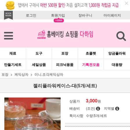
로그인
회원가입
장바구니
마이페이지
재료
도구
포장
초콜렛
앙금플라워
만들기세트
세일상품
피크닉용품
기획전모음
대용량
포장
케익상자
미니.조각케익상자
젤리플라워케이스-대(5개/세트)
3,000
상품가
원
배송비
(조건)
지역별
특이사항
수량:5개/세트