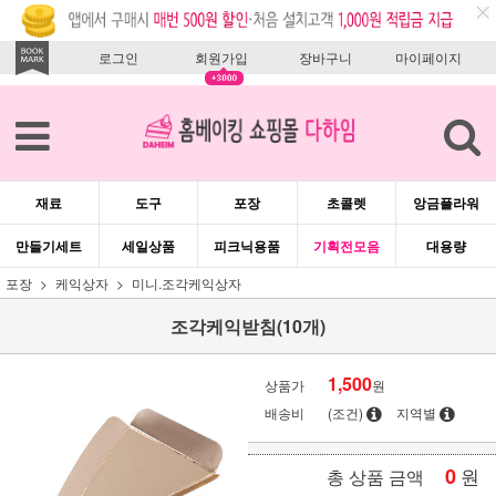
로그인
회원가입
장바구니
마이페이지
재료
도구
포장
초콜렛
앙금플라워
만들기세트
세일상품
피크닉용품
기획전모음
대용량
포장
케익상자
미니.조각케익상자
조각케익받침(10개)
1,500
상품가
원
배송비
(조건)
지역별
0
원
총 상품 금액