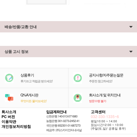
배송/반품/교환 안내
상품 고시 정보
상품후기
공지사항/자주묻는질문
후기쓰고 적립금 받으세요!
주문전 참고하세요!
Q%A게시판
회사소개 및 위치안내
무엇이든 물어보세요!
방문수령 불가
회사소개
입금계좌안내
고객센터
PC 버전
032-330-1335~6
신한은행 140-013-071680
이용약관
농협은행 301-0273-2452-41
평일10:00 ~ 14:00
점심시간12:00 ~ 13:00
국민은행 652301-01-687273
개인정보처리방침
(주말(토,일)/ 공휴일 휴무)
예금주: (주)스카이인터내셔널