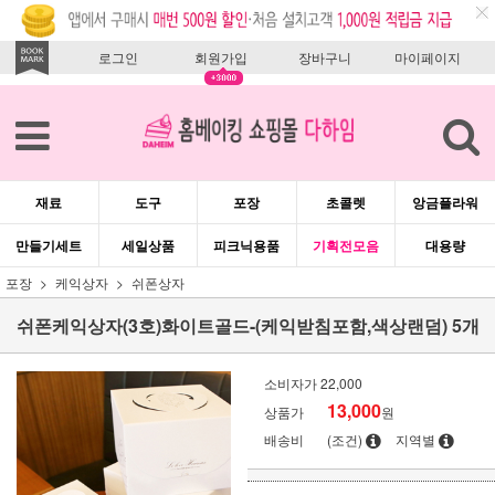
로그인
회원가입
장바구니
마이페이지
재료
도구
포장
초콜렛
앙금플라워
만들기세트
세일상품
피크닉용품
기획전모음
대용량
포장
케익상자
쉬폰상자
쉬폰케익상자(3호)화이트골드-(케익받침포함,색상랜덤) 5개
소비자가
22,000
13,000
상품가
원
배송비
(조건)
지역별