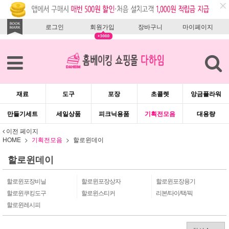
로그인
회원가입
장바구니
마이페이지
재료
도구
포장
초콜렛
앙금플라워
만들기세트
세일상품
피크닉용품
기획전모음
대용량
이전 페이지
HOME
기획전모음
할로윈데이
할로윈데이
할로윈포장비닐
할로윈포장상자
할로윈포장용기
할로윈쿠킹도구
할로윈스티커
리본/타이/택/픽
할로윈레시피