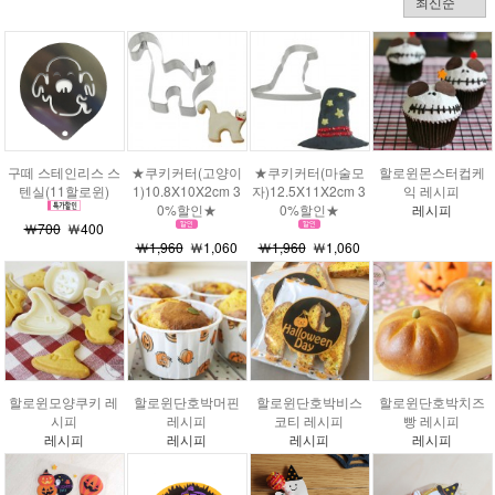
구떼 스테인리스 스
★쿠키커터(고양이
★쿠키커터(마술모
할로윈몬스터컵케
텐실(11할로윈)
1)10.8X10X2cm 3
자)12.5X11X2cm 3
익 레시피
0%할인★
0%할인★
레시피
￦700
￦400
￦1,960
￦1,060
￦1,960
￦1,060
할로윈모양쿠키 레
할로윈단호박머핀
할로윈단호박비스
할로윈단호박치즈
시피
레시피
코티 레시피
빵 레시피
레시피
레시피
레시피
레시피