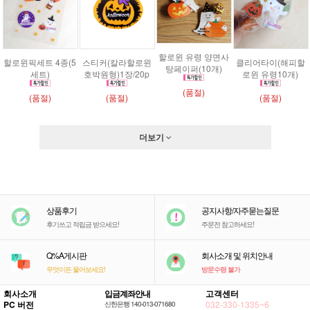
할로윈 유령 양면사
할로윈픽세트 4종(5
스티커(칼라할로윈
클리어타이(해피할
탕페이퍼(10개)
세트)
호박원형)1장/20p
로윈 유령10개)
(품절)
(품절)
(품절)
(품절)
더보기
상품후기
공지사항/자주묻는질문
후기쓰고 적립금 받으세요!
주문전 참고하세요!
Q%A게시판
회사소개 및 위치안내
무엇이든 물어보세요!
방문수령 불가
회사소개
입금계좌안내
고객센터
PC 버전
032-330-1335~6
신한은행 140-013-071680