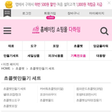
로그인
회원가입
장바구니
마이페이지
재료
도구
포장
초콜렛
앙금플라워
만들기세트
세일상품
피크닉용품
기획전모음
대용량
이전 페이지
HOME
초콜렛
초콜렛만들기 세트
초콜렛만들기 세트
초콜렛만들기 세트
커버춰초콜릿(리얼)
컴파운드초콜릿(코팅)
쉘l초코칩l청크
코코아파우더
토핑l데코l전사지
초콜렛소도구
초콜렛몰드
초콜렛상자l포장용기
초콜렛포장