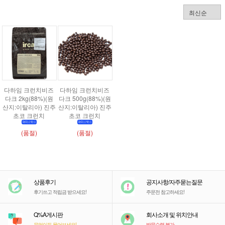
다하임 크런치비즈
다하임 크런치비즈
다크 2kg(88%)(원
다크 500g(88%)(원
산지:이탈리아) 진주
산지:이탈리아) 진주
초코 크런치
초코 크런치
(품절)
(품절)
상품후기
공지사항/자주묻는질문
후기쓰고 적립금 받으세요!
주문전 참고하세요!
Q%A게시판
회사소개 및 위치안내
무엇이든 물어보세요!
방문수령 불가