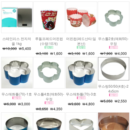
스테인리스 전자저
루돌프레드머핀컵
머핀컵(레드산타:일
무스틀2호(매화50)-
울 1kg
(수량:10개)
본산)
우정
￦10,000
￦5,400
￦3,100
￦1,600
￦3,100
￦1,600
￦7,900
￦4,000
무스링50/50(4호)-2
4x5cm
무스매화틀(70)-1호
무스틀4호(매화50)-
무스매화틀(70)-3호
우정
￦5,050
￦2,550
￦6,000
￦3,000
￦9,600
￦4,800
￦8,650
￦4,350