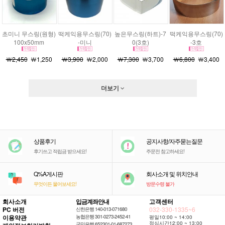
초미니 무스링(원형)
떡케익용무스링(70)
높은무스링(하트)-7
떡케익용무스링(70)
100x50mm
-미니
0(3호)
-3호
￦2,450
￦1,250
￦3,900
￦2,000
￦7,300
￦3,700
￦6,800
￦3,400
더보기
상품후기
공지사항/자주묻는질문
후기쓰고 적립금 받으세요!
주문전 참고하세요!
Q%A게시판
회사소개 및 위치안내
무엇이든 물어보세요!
방문수령 불가
회사소개
입금계좌안내
고객센터
PC 버전
032-330-1335~6
신한은행 140-013-071680
이용약관
농협은행 301-0273-2452-41
평일10:00 ~ 14:00
점심시간12:00 ~ 13:00
국민은행 652301-01-687273