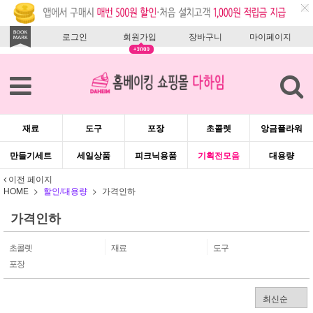
로그인
회원가입
장바구니
마이페이지
재료
도구
포장
초콜렛
앙금플라워
만들기세트
세일상품
피크닉용품
기획전모음
대용량
이전 페이지
HOME
할인/대용량
가격인하
가격인하
초콜렛
재료
도구
포장