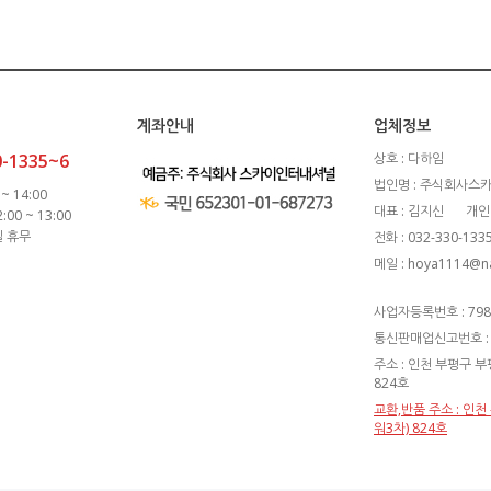
계좌안내
업체정보
0-1335~6
상호 : 다하임
법인명 : 주식회사스
~ 14:00
대표 : 김지신
개인
00 ~ 13:00
일 휴무
전화 : 032-330-133
메일 : hoya1114@n
사업자등록번호 : 798-
통신판매업신고번호 : 
주소 : 인천 부평구 부
824호
교환,반품 주소 : 인
워3차) 824호