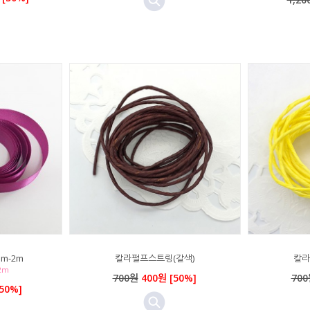
m-2m
칼라펄프스트링(갈색)
칼라
2m
700원
400원 [50%]
70
50%]