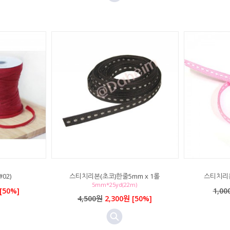
02)
스티치리본(초코)한줄5mm x 1롤
스티치리본
5mm*25yd(22m)
[50%]
1,00
4,500원
2,300원 [50%]