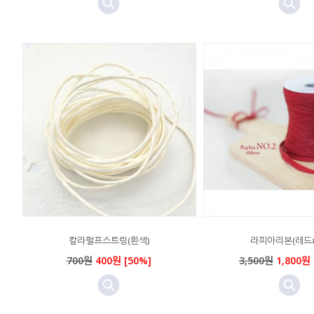
칼라펄프스트링(흰색)
라피아리본(레드#
700원
400원 [50%]
3,500원
1,800원 