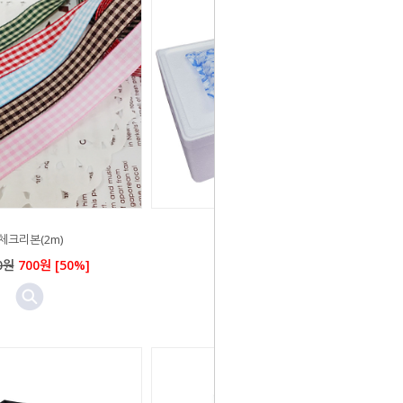
체크리본(2m)
아이스박스
0원
700원 [50%]
3,000원