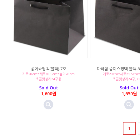
종이쇼핑백(블랙)-7호
다하임 종이쇼핑백 블랙-8
가로28cm*세로18.5cm*높이20cm
가로29cm*세로21.5cm
초콜릿상자24구용
초콜릿상자24구,3
Sold Out
Sold Out
1,600원
1,650원
1