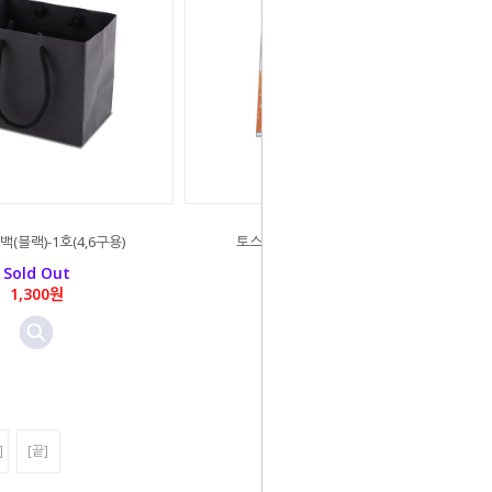
(블랙)-1호(4,6구용)
토스트포장봉투(50매-1세트)
Sold Out
Sold Out
1,300원
2,500원
]
[끝]