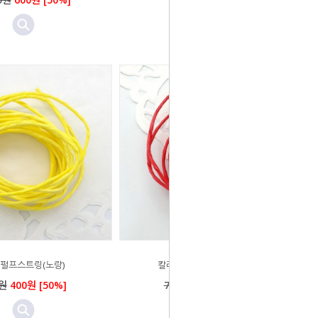
펄프스트링(노랑)
칼라펄프스트링(체리핑크)
0원
400원 [50%]
700원
400원 [50%]