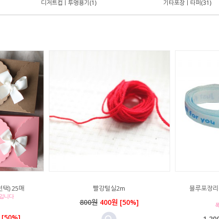
디저트컵｜투명용기(1)
기타포장｜타퍼(31)
택) 25매
빨강털실2m
블루포장리본(j
매입니다
800원
400원 [50%]
폭
 [50%]
1,20