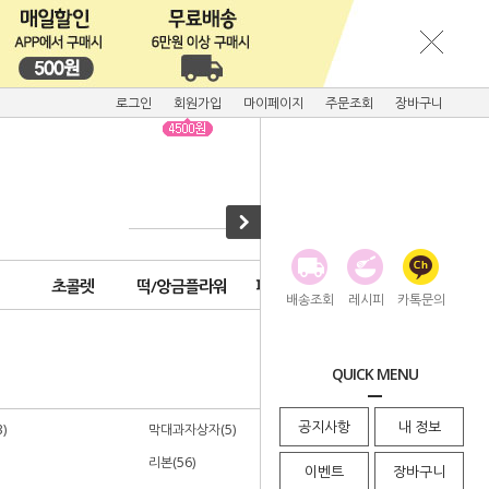
로그인
회원가입
마이페이지
주문조회
장바구니
초콜렛
떡/앙금플라워
피크닉용품
배송조회
레시피
카톡문의
· HOME
>
포장
QUICK MENU
공지사항
내 정보
)
막대과자상자(5)
리본(56)
이벤트
장바구니