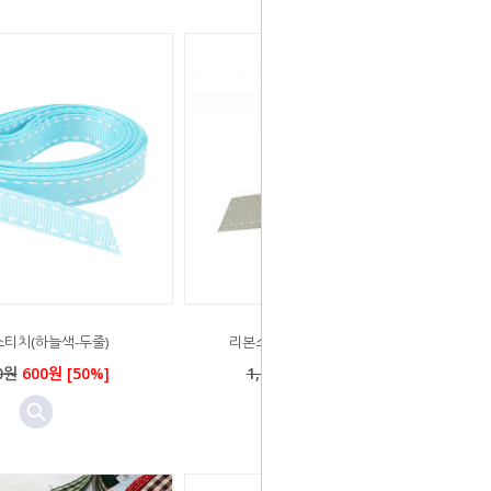
티치(하늘색-두줄)
리본스티치(아이보리-두줄)-2m
0원
600원 [50%]
1,000원
500원 [50%]