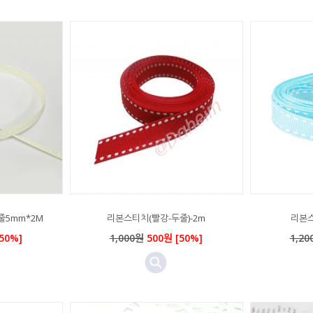
줄5mm*2M
리본스티치(빨강-두줄)-2m
리본스
50%]
1,000원
500원 [50%]
1,20