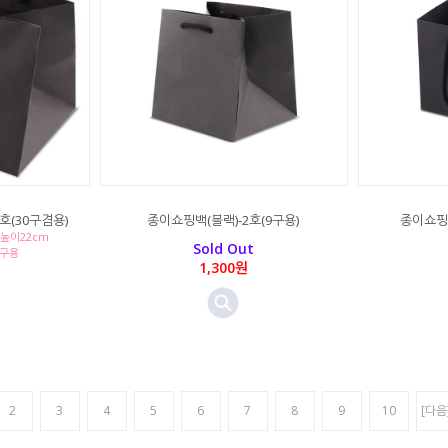
호(30구겸용)
종이쇼핑백(블랙)-2호(9구용)
종이쇼핑백
*높이22cm
Sold Out
0구용
1,300원
2
3
4
5
6
7
8
9
10
[다음