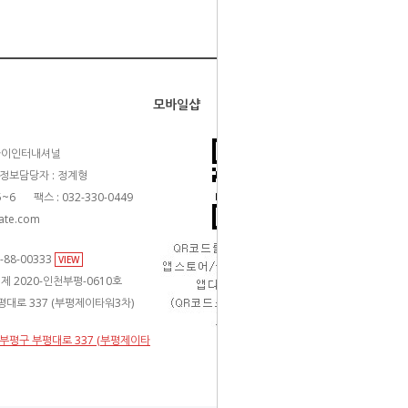
모바일샵
카이인터내셔널
정보담당자 : 정계형
5~6
팩스 : 032-330-0449
ate.com
88-00333
VIEW
제 2020-인천부평-0610호
평대로 337 (부평제이타워3차)
천 부평구 부평대로 337 (부평제이타