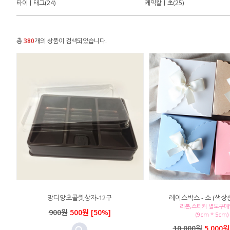
타이｜태그(24)
케익칼｜초(25)
총
380
개의 상품이 검색되었습니다.
망디앙초콜릿상자-12구
레이스박스 - 소 (색상선
리본,스티커 별도구
900원
500원 [50%]
(9cm * 5cm)
10,000원
5,000원