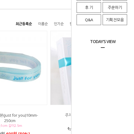
후 기
주문하기
Q&A
기획전모음
최근등록순
이름순
인기순
판매순
높은가격순
낮은가격순
TODAY'S VIEW
ust for you)10mm-
주자리본(하늘색)15mm-2m
250cm
폭1.5cm 길이 약2m
1cm 길이2.5m
1,000원
500원 [50%]
0원
600원 [50%]