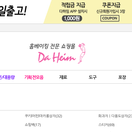
인/대용량
기획전모음
재료
도구
포장
쿠키l머핀l마카롱상자(32)
화과자｜다용도상자(23
쇼핑백(17)
스티커(69)