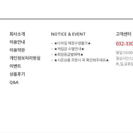
회사소개
NOTICE & EVENT
고객센터
이용안내
032-33
⋅ ★다하임 매장수령불가★
⋅ ★적립금 소멸안내★
이용약관
평일:10:00 
⋅ ★회원등급별혜택★
개인정보처리방침
점심시간:12:
⋅ ★시즌상품 주문시 꼭 확인해주세요★
토,일,공휴
이벤트
상품후기
Q&A