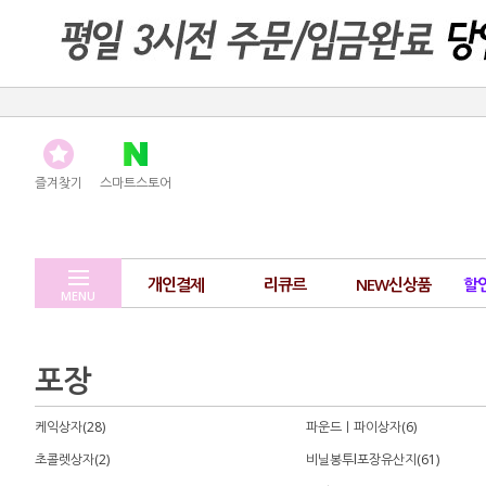
즐겨찾기
스마트스토어
개인결제
리큐르
NEW신상품
할
MENU
포장
케익상자(28)
파운드｜파이상자(6)
초콜렛상자(2)
비닐봉투l포장유산지(61)